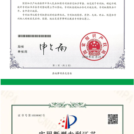
ajustar la altura y la posición del banco, puede
 es
llegar a las plantas en varios niveles, lo que hace
l
que estas tareas sean más fáciles y rápidas.
sea
Durabilidad y comodidad Construido para durar:
de
una fábrica de bancos rodantes de alta calidad
a
producirá bancos duraderos hechos de materiales
los
resistentes como acero inoxidable o madera
tratada. Estos materiales están diseñados para
una
resistir los elementos, lo que garantiza que el banco
er
siga siendo funcional y confiable durante años de
,
uso en exteriores. Fácil de almacenar: si bien los
 la
bancos con ruedas están diseñados para brindar
comodidad, muchos modelos también son fáciles