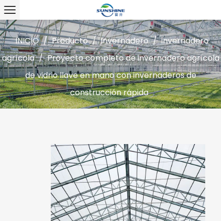
INICIO
/
Producto
/
Invernadero
/
invernadero
agrícola
/
Proyecto completo de invernadero agrícola
de vidrio llave en mano con invernaderos de
construcción rápida