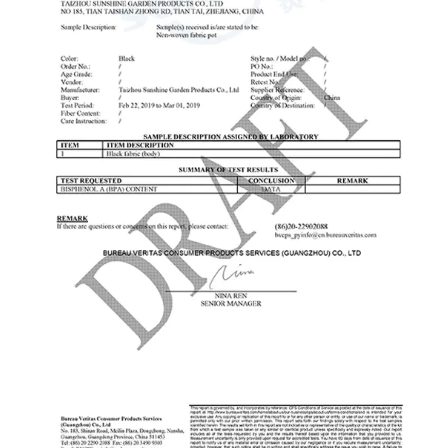
a otro para recolectar herramientas o suministros,
lo que aumenta la eficiencia. Con un banco
 una
rodante, todo lo que necesita está al alcance de su
os
mano, ahorrando tiempo y energía. Organización y
n
almacenamiento: Los bancos con ruedas suelen
venir con compartimentos o bandejas de
io
almacenamiento incorporados para herramientas,
macetas y otros suministros de jardinería. Esta
organización reduce el desorden y garantiza que
siempre tengas a mano lo que necesitas. Al
zo
mantener sus herramientas y plantas de jardinería
ede
ordenadas, podrá completar las tareas de manera
más rápida y efectiva. Versatilidad para diversas