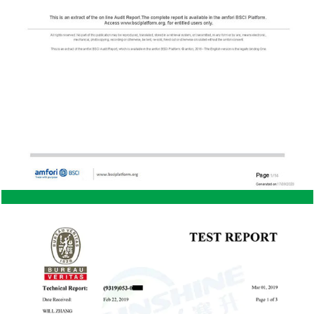
ra
comodidad general durante largas sesiones de
o
jardinería. Altura ajustable: muchos bancos con
nal
ruedas vienen con funciones de altura ajustable, lo
que permite a los usuarios personalizar el banco
según su nivel de trabajo preferido. Esta flexibilidad
as
garantiza que pueda trabajar cómodamente
l
mientras planta, poda o planta en macetas, lo que
ta
reduce el estrés en su cuerpo. Mayor eficiencia en
las tareas de jardinería Movilidad y acceso
ace
mejorados: un banco con ruedas está equipado
Es
con ruedas que le permiten moverlo fácilmente por
izo
el jardín o invernadero. Esta movilidad elimina la
ara
necesidad de caminar constantemente de un lado