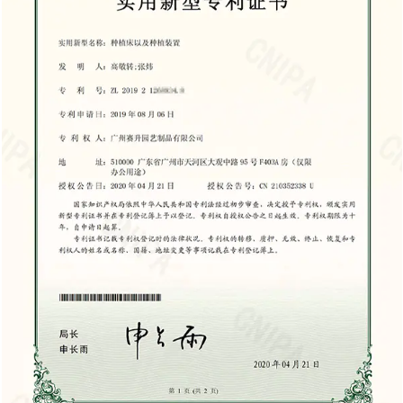
de almacenar. Cuando no esté en uso,
simplemente puede llevar el banco a un área de
ido
almacenamiento, manteniendo el espacio de su
jardín organizado y libre de desorden innecesario. El
to
uso de un banco con ruedas en su jardín puede
mejorar significativamente tanto la comodidad
ra
como la eficiencia. Al permitir una mejor postura,
ye
mejorar la movilidad y ofrecer un almacenamiento
r a
conveniente, los bancos rodantes ayudan a los
ar
jardineros a trabajar de manera más efectiva y
reducen la tensión física. Ya sea que esté
plantando macetas, trasplantando o podando, un
s,
banco rodante bien diseñado puede hacer que sus