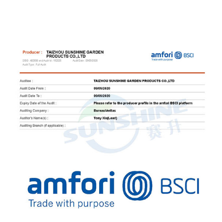
e
movimiento y acceso a las plantas, estos bancos
ayudan a reducir la tensión en el cuerpo y
aumentar la productividad. Ergonomía para la
n
comodidad Reducción del esfuerzo físico: una de
ero
las principales ventajas de utilizar un banco con
ia,
ruedas es su diseño ergonómico. El banco permite
a
a los jardineros trabajar a una altura cómoda, lo que
 se
reduce la necesidad de agacharse o ponerse en
n
cuclillas durante períodos prolongados. Esto ayuda
a prevenir dolores de espalda, rodillas y
 un
articulaciones, que son problemas comunes en la
os
jardinería. Al ofrecer una postura más natural, el
e
banco rodante reduce la tensión y mejora la