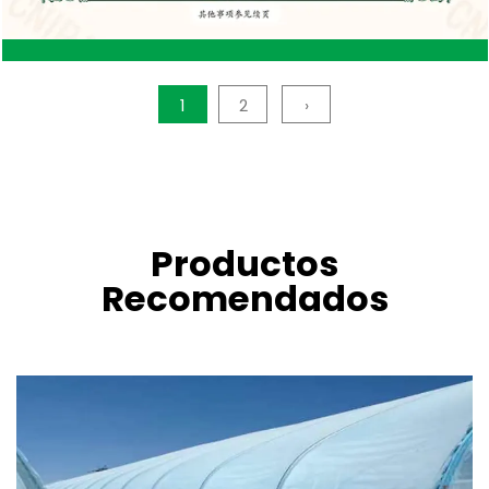
tar
tareas de jardinería sean más fáciles y agradables.
Invertir en un banco rodante de alta calidad de una
fábrica confiable de bancos rodantes garantiza que
1
2
›
tendrá una herramienta confiable y cómoda para
todas sus necesidades de jardinería.
la
ere
Productos
Recomendados