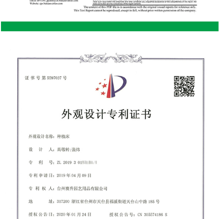
un
actividades de jardinería Macetas y trasplantes: Los
el
bancos rodantes son buenos para tareas como
n
plantar plantas en macetas, trasplantar plántulas y
trasplantar flores. Con una superficie plana, estable
y fácil movilidad, puede trabajar en diferentes
plantas sin tener que trasladarlas a diferentes
zo
lugares. Esto aumenta su capacidad para realizar
múltiples tareas y acelera las rutinas de jardinería.
Poda y mantenimiento: para tareas como poda,
recorte y mantenimiento general de plantas, el
ás
banco rodante proporciona una altura de trabajo
cómoda y un espacio de trabajo accesible. Al