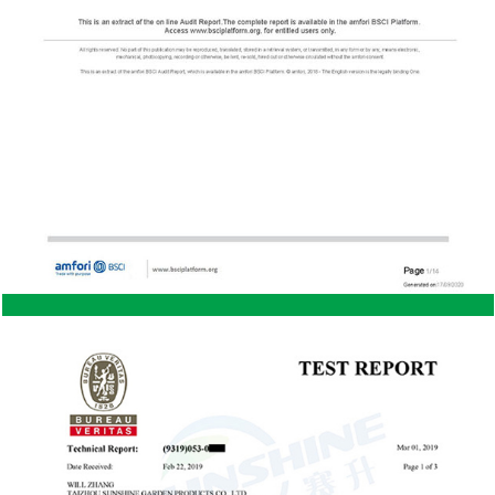
ntar con regularidad para
comodidad general durante lar
 las plagas, un cobertizo
jardinería. Altura ajustable: muchos bancos con
ita una limpieza ocasional
ruedas vienen con funciones de alt
unción. Resistencia
que permite a los usuarios perso
ertizos de acero no son
según su nivel de trabajo preferido.
, roedores u otras plagas
garantiza que pueda trabaja
adera. Esto hace que el
mientras planta, poda o planta e
ción para áreas con alta
reduce el estrés en su cuerpo. Mayor eficiencia en
las tareas de jardinería Movilidad y acceso
que la madera, lo que hace
mejorados: un banco con rueda
cero sean más seguros. Es
con ruedas que le permiten mover
usos entrar en un cobertizo
el jardín o invernadero. Esta mov
una mejor protección para
necesidad de caminar constante