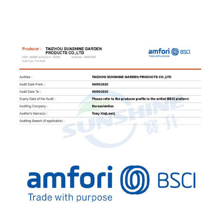
s que los cobertizos de
movimiento y acceso a las plant
tractivo estético más
ayudan a reducir la tensión e
aumentar la productividad. Ergonomía para la
s grandes ventajas de un
comodidad Reducción del esfuerzo físico: una de
s su durabilidad. El acero
las principales ventajas de utili
es climáticas como lluvia,
ruedas es su diseño ergonómico. 
uras. A diferencia de la
a los jardineros trabajar a una alt
forma, no se agrieta ni se
reduce la necesidad de agachar
erte en una buena opción
cuclillas durante períodos prolon
 a largo plazo. Bajo
a prevenir dolores de espalda
tizo de acero requiere un
articulaciones, que son problem
en comparación con los
jardinería. Al ofrecer una postur
 Si bien la madera debe
banco rodante reduce la tensi