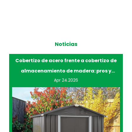
Noticias
frente a cobertizo de
Mejorar la comodidad y la ef
de madera: pros y
jardinería con bancos
Apr 17.2026
tras