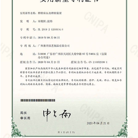
sto inicial más alto en
de almacenar. Cuando no e
cobertizos de madera,
simplemente puede llevar el ban
nero a largo plazo debido
almacenamiento, manteniendo e
os de mantenimiento.
jardín organizado y libre de desorde
rtizo de almacenamiento
uso de un banco con ruedas en 
mejorar significativamente tan
tenimiento regular para
como la eficiencia. Al permitir u
ondiciones. Esto incluye
mejorar la movilidad y ofrecer 
tar que se pudra, volver a
conveniente, los bancos rodant
os climáticos y garantizar
jardineros a trabajar de manera
nerabilidad a
reducen la tensión física. Ya
tizos de madera son más
plantando macetas, trasplantan
 causados ​​por termitas,
banco rodante bien diseñado pue