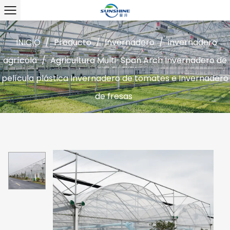
INICIO
/
Producto
/
Invernadero
/
invernadero
agrícola
/
Agricultura Multi-Span Arch Invernadero de
película plástica Invernadero de tomates e Invernadero
de fresas