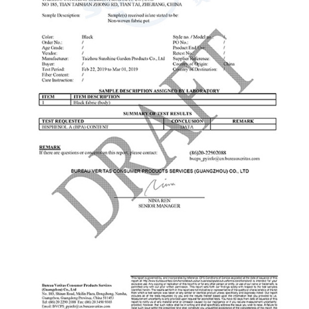
Ventajas de un
a otro para recolectar herramient
de madera Atractivo
lo que aumenta la eficiencia.
de madera suelen tener una
rodante, todo lo que necesita est
nal y rústica, que muchos
mano, ahorrando tiempo y energía. Organizació
por razones estéticas. Un
almacenamiento: Los bancos co
 bien diseñado puede
venir con compartimentos o
ente en un jardín o patio
almacenamiento incorporados pa
macetas y otros suministros de j
 de personalizarla. Los
organización reduce el desorden
intar, teñir o agregar
siempre tengas a mano lo que 
ácilmente a un cobertizo
mantener sus herramientas y plan
toque personal que puede
ordenadas, podrá completar las 
acero. Aislamiento
más rápida y efectiva. Versatilidad para diversas