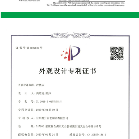
porciona naturalmente un
actividades de jardinería Macetas y trasplantes: Los
el acero, manteniendo el
bancos rodantes son buenos pa
 verano y más cálido en
plantar plantas en macetas, trasp
esultar beneficioso para
trasplantar flores. Con una superfi
s más sensibles a la
y fácil movilidad, puede trabaja
plantas sin tener que trasladarl
 renovable y un cobertizo
lugares. Esto aumenta su capacid
er más ecológico en
múltiples tareas y acelera las ruti
cero, cuya producción
Poda y mantenimiento: para ta
 Si se obtiene de forma
recorte y mantenimiento general
puede ser una opción más
banco rodante proporciona una a
ersonas con conciencia
cómoda y un espacio de trabajo
ajustar la altura y la posición 