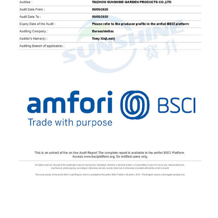
es resistente a condiciones climáticas como lluvia,
nieve y malas temperaturas. A diferencia de la
madera, el acero no se deforma, no se agrieta ni se
pudre, lo que lo convierte en una buena opción
para el almacenamiento a largo plazo. Bajo
mantenimiento: un cobertizo de acero requiere un
mantenimiento mínimo en comparación con los
cobertizos de madera. Si bien la madera debe
tratarse o volverse a pintar con regularidad para
evitar la putrefacción y las plagas, un cobertizo
Steel Cottage solo necesita una limpieza ocasional
para mantener su apariencia y función. Resistencia
a las plagas: Los cobertizos de acero no son