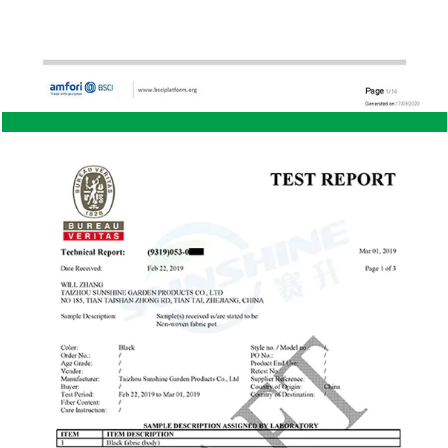
susceptibles a termitas, roedores u otras plagas
que puedan dañar la madera. Esto hace que el
acero sea una mejor opción para áreas con alta
actividad de plagas. Seguridad: El acero es un
material más resistente que la madera, lo que hace
que los cobertizos de acero sean más seguros. Es
más difícil para los intrusos entrar en un cobertizo
de acero, lo que ofrece una mejor protección para
herramientas y equipos valiosos. Ventajas de un
cobertizo de almacenamiento de madera Atractivo
estético: los cobertizos de madera suelen tener una
apariencia más tradicional y rústica, que muchos