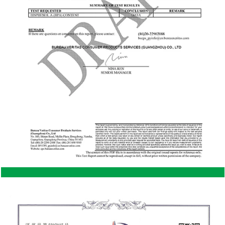
propietarios prefieren por razones estéticas. Un
cobertizo de madera bien diseñado puede
integrarse maravillosamente en un jardín o patio
trasero. Personalización: La madera ofrece más
flexibilidad a la hora de personalizarla. Los
propietarios pueden pintar, teñir o agregar
elementos decorativos fácilmente a un cobertizo
de madera, dándole un toque personal que puede
ser más difícil de lograr con el acero. Aislamiento
natural: La madera proporciona naturalmente un
mejor aislamiento que el acero, manteniendo el
interior más fresco en verano y más cálido en
invierno. Esto puede resultar beneficioso para