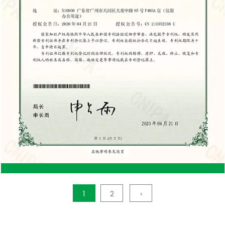
de madera Requisitos de mantenimiento: La
madera requiere un mantenimiento regular para
mantenerla en buenas condiciones. Esto incluye
tratar la madera para evitar que se pudra, volver a
pintarla para evitar daños climáticos y garantizar
que permanezca libre de plagas. Vulnerabilidad a
las plagas: los cobertizos de madera son más
propensos a sufrir daños causados ​​por termitas,
podredumbre y otras plagas, lo que puede acortar
la vida útil del cobertizo si no se trata
adecuadamente. Susceptibilidad a los daños
1
2
›
climáticos: la madera es más susceptible a la
intemperie y puede deformarse, agrietarse o