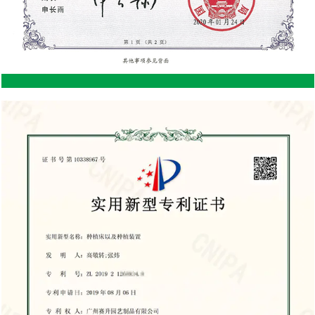
verano. Esto puede resultar problemático para
almacenar ciertos artículos que son sensibles a los
cambios de temperatura. Flexibilidad estética
limitada: los cobertizos de acero suelen tener una
apariencia más utilitaria, que puede no satisfacer
los gustos de todos. Aunque se pueden pintar,
carecen del aspecto cálido y natural que ofrece la
madera. Costo inicial: Los cobertizos de acero
tienden a tener un costo inicial más alto en
comparación con los cobertizos de madera,
aunque pueden ahorrar dinero a largo plazo debido
a los menores costos de mantenimiento.
Desventajas de un cobertizo de almacenamiento