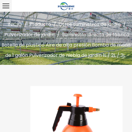
INICIO
/
Producto
/
Otros suministros de jardín
/
Pulverizador de jardín
/
Suministro directo de fábrica
Botella de plástico Aire de alta presión Bomba de mano
de 1 galón Pulverizador de niebla de jardín 1L / 2L / 3L