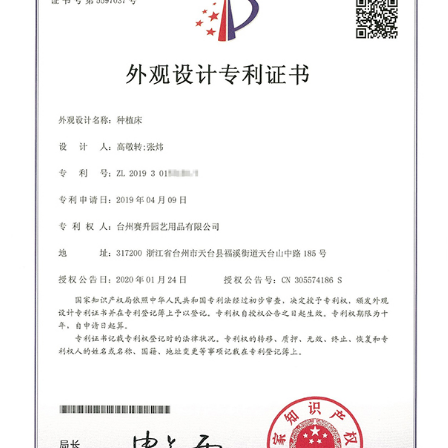
almacenar artículos más sensibles a la
temperatura. Respetuoso con el medio ambiente:
la madera es un recurso renovable y un cobertizo
de madera puede ser más ecológico en
comparación con el acero, cuya producción
requiere más energía. Si se obtiene de forma
sostenible, la madera puede ser una opción más
ecológica para las personas con conciencia
ecológica. Desventajas de un cobertizo de acero
Retención de calor: si bien un cobertizo de acero es
duradero, el acero puede absorber y retener el
calor, lo que hace que el interior del cobertizo sea
incómodamente caluroso durante los meses de