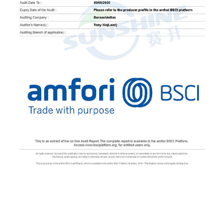
nieve y malas temperaturas. A diferencia de la
madera, el acero no se deforma, no se agrieta ni se
pudre, lo que lo convierte en una buena opción
para el almacenamiento a largo plazo. Bajo
mantenimiento: un cobertizo de acero requiere un
mantenimiento mínimo en comparación con los
cobertizos de madera. Si bien la madera debe
tratarse o volverse a pintar con regularidad para
evitar la putrefacción y las plagas, un cobertizo
Steel Cottage solo necesita una limpieza ocasional
para mantener su apariencia y función. Resistencia
a las plagas: Los cobertizos de acero no son