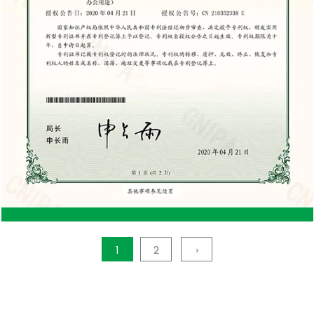
madera requiere un mantenimiento regular para
mantenerla en buenas condiciones. Esto incluye
tratar la madera para evitar que se pudra, volver a
pintarla para evitar daños climáticos y garantizar
que permanezca libre de plagas. Vulnerabilidad a
las plagas: los cobertizos de madera son más
propensos a sufrir daños causados ​​por termitas,
podredumbre y otras plagas, lo que puede acortar
la vida útil del cobertizo si no se trata
adecuadamente. Susceptibilidad a los daños
1
2
›
climáticos: la madera es más susceptible a la
intemperie y puede deformarse, agrietarse o