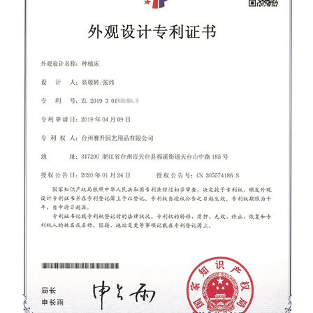
temperatura. Respetuoso con el medio ambiente:
la madera es un recurso renovable y un cobertizo
de madera puede ser más ecológico en
comparación con el acero, cuya producción
requiere más energía. Si se obtiene de forma
sostenible, la madera puede ser una opción más
ecológica para las personas con conciencia
ecológica. Desventajas de un cobertizo de acero
Retención de calor: si bien un cobertizo de acero es
duradero, el acero puede absorber y retener el
calor, lo que hace que el interior del cobertizo sea
incómodamente caluroso durante los meses de
verano. Esto puede resultar problemático para