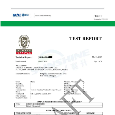
susceptibles a termitas, roedores u otras plagas
que puedan dañar la madera. Esto hace que el
acero sea una mejor opción para áreas con alta
actividad de plagas. Seguridad: El acero es un
material más resistente que la madera, lo que hace
que los cobertizos de acero sean más seguros. Es
más difícil para los intrusos entrar en un cobertizo
de acero, lo que ofrece una mejor protección para
herramientas y equipos valiosos. Ventajas de un
cobertizo de almacenamiento de madera Atractivo
estético: los cobertizos de madera suelen tener una
apariencia más tradicional y rústica, que muchos
propietarios prefieren por razones estéticas. Un