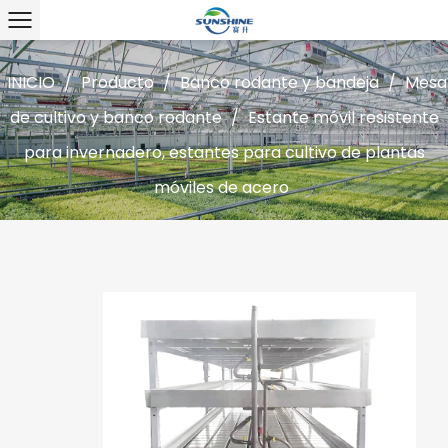
INICIO
/
Producto
/
Banco rodante y bandeja
/
Mesa
de cultivo y banco rodante
/
Estante móvil resistente
para invernadero, estantes para cultivo de plantas
móviles de acero