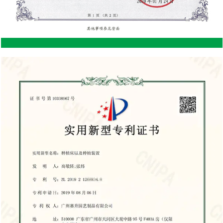
almacenar ciertos artículos que son sensibles a los
cambios de temperatura. Flexibilidad estética
limitada: los cobertizos de acero suelen tener una
apariencia más utilitaria, que puede no satisfacer
los gustos de todos. Aunque se pueden pintar,
carecen del aspecto cálido y natural que ofrece la
madera. Costo inicial: Los cobertizos de acero
tienden a tener un costo inicial más alto en
comparación con los cobertizos de madera,
aunque pueden ahorrar dinero a largo plazo debido
a los menores costos de mantenimiento.
Desventajas de un cobertizo de almacenamiento
de madera Requisitos de mantenimiento: La