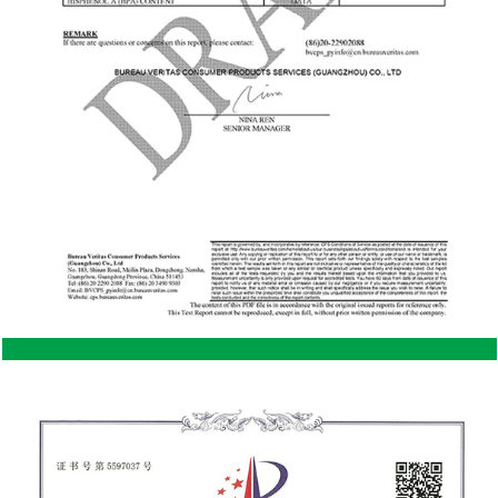
cobertizo de madera bien diseñado puede
integrarse maravillosamente en un jardín o patio
trasero. Personalización: La madera ofrece más
flexibilidad a la hora de personalizarla. Los
propietarios pueden pintar, teñir o agregar
elementos decorativos fácilmente a un cobertizo
de madera, dándole un toque personal que puede
ser más difícil de lograr con el acero. Aislamiento
natural: La madera proporciona naturalmente un
mejor aislamiento que el acero, manteniendo el
interior más fresco en verano y más cálido en
invierno. Esto puede resultar beneficioso para
almacenar artículos más sensibles a la