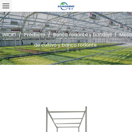
INICIO
/
Producto
/
Banco rodante y bandeja
/
Mesa
de cultivo y banco rodante