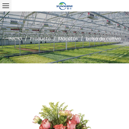
INICIO
/
Producto
/
Macetas
/
bolsa de cultivo