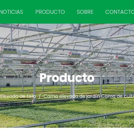
NOTICIAS
PRODUCTO
SOBRE
CONTACT
Producto
levada de tela
/
Cama elevada de jardín Cama de cultiv