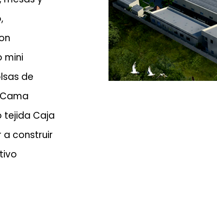
,
son
 mini
lsas de
o Cama
 tejida Caja
a construir
tivo