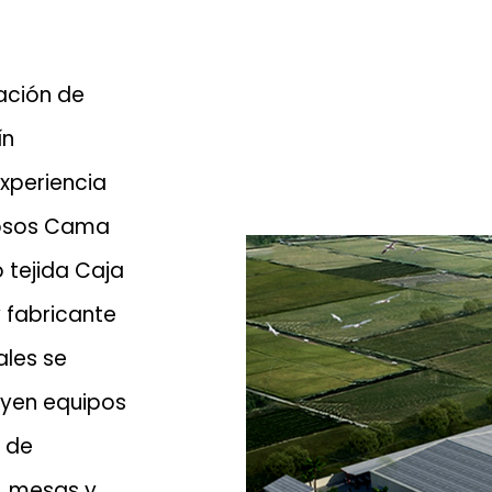
cación de
ín
xperiencia
osos
Cama
 tejida Caja
 fabricante
ales se
luyen equipos
s de
, mesas y