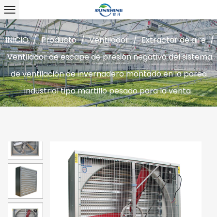
INICIO
/
Producto
/
Ventilador
/
Extractor de aire
/
Ventilador de escape de presión negativa del sistema
de ventilación de invernadero montado en la pared
industrial tipo martillo pesado para la venta